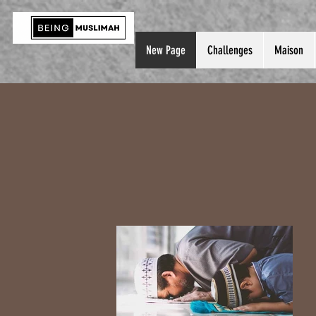
New Page
Challenges
Maison