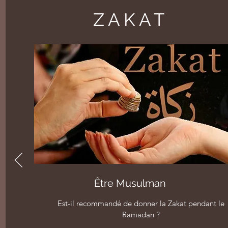
ZAKAT
WELCOME
Welcome visitors to your site with a short, engaging
introduction. Double click to edit and add your own text.
Être Musulman
Est-il recommandé de donner la Zakat pendant le
Start Now
Ramadan ?