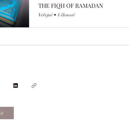
THE FIQH OF RAMADAN
Veřejné
•
4 členové
it