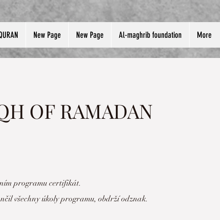
QURAN
New Page
New Page
Al-maghrib foundation
More
IQH OF RAMADAN
ním programu certifikát.
nčil všechny úkoly programu, obdrží odznak.