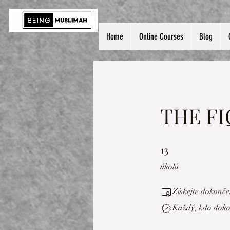
Home
Online Courses
Blog
THE F
13
13 úkolů
úkolů
Získejte dokonče
Každý, kdo doko