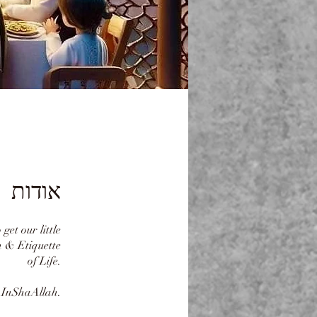
אודות
get our little
h & Etiquette
of Life.
en InShaAllah.