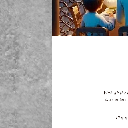
With all the 
ones in lin
This i