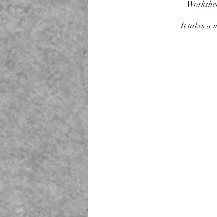
Workshee
It takes a 