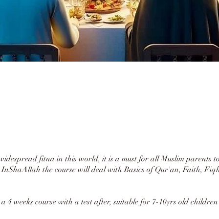
widespread fitna in this world, it is a must for all Muslim parents to 
e. InShaAllah the course will deal with Basics of Qur'an, Faith, Fiq
s a 4 weeks course with a test after, suitable for 7-10yrs old childr