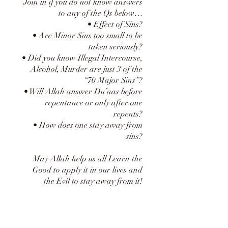
Join in if you do not know answers
to any of the Qs below…
• Effect of Sins?
• Are Minor Sins too small to be
taken seriously?
• Did you know Illegal Intercourse,
Alcohol, Murder are just 3 of the
“70 Major Sins”?
• Will Allah answer Du’aas before
repentance or only after one
repents?
• How does one stay away from
sins?
May Allah help us all Learn the
Good to apply it in our lives and
the Evil to stay away from it!