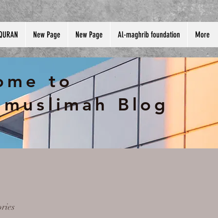
QURAN
New Page
New Page
Al-maghrib foundation
More
ome to
gmuslimah Blog
ories