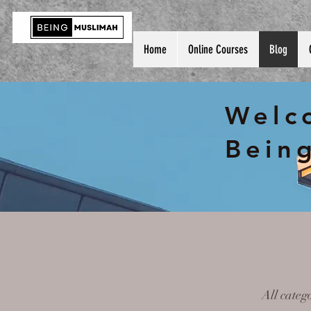
Home
Online Courses
Blog
Welc
Bein
All categ